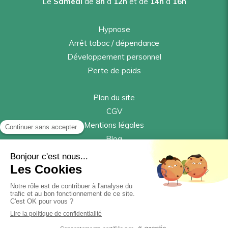
Le
Samedi
de
8h
à
12h
et de
14h
à
16h
Hypnose
Arrêt tabac / dépendance
Développement personnel
Perte de poids
Plan du site
CGV
Mentions légales
Blog
* J'ai lu et j'accepte les CGV
©2023 Damien Spinello Hypnose - Hypnose